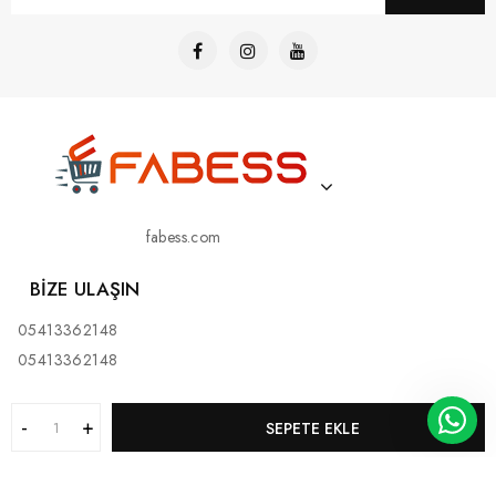
fabess.com
BIZE ULAŞIN
05413362148
05413362148
SEPETE EKLE
KURUMSAL
MÜŞTERI HIZMETLERI