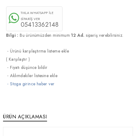
TIKLA WHATSAPP İLE
SİPARİŞ VER
05413362148
Bilgi :
Bu ürünümüzden minimum
12 Ad.
sipariş verebilirsiniz.
·
Ürünü karşılaştırma listeme ekle
(
Karşılaştır
)
·
Fiyatı düşünce bildir
·
Aklımdakiler listesine ekle
·
Stoga girince haber ver
ÜRÜN AÇIKLAMASI