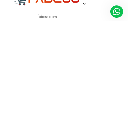
fabess.com
BIZE ULAŞIN
05413362148
05413362148
KURUMSAL
MÜŞTERI HIZMETLERI
KATEGORILERIMIZ
BİZ KİMİZ?