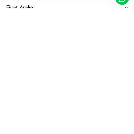
Fiyat Aralığı
İLK SİZİN HABERİNİZ OLSUN
Eposta Listemize Kayıt Olmak Için Lütfen Mail Adresinizi Girin
KAYDOL