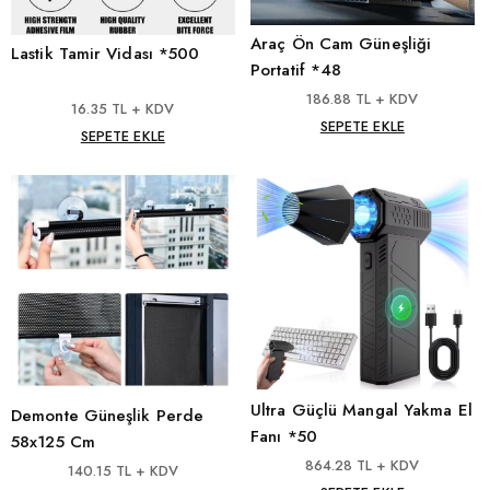
Araç Ön Cam Güneşliği
Lastik Tamir Vidası *500
Portatif *48
186.88 TL + KDV
16.35 TL + KDV
SEPETE EKLE
SEPETE EKLE
Ultra Güçlü Mangal Yakma El
Demonte Güneşlik Perde
Fanı *50
58x125 Cm
864.28 TL + KDV
140.15 TL + KDV