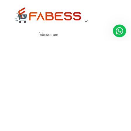
fabess.com
BIZE ULAŞIN
05413362148
05413362148
KURUMSAL
MÜŞTERI HIZMETLERI
KATEGORILERIMIZ
BİZ KİMİZ?