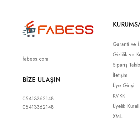
KURUMS
Garanti ve 
Gizlilik ve K
fabess.com
Sipariş Takib
İletişim
BIZE ULAŞIN
Üye Girişi
KVKK
05413362148
Üyelik Kurall
05413362148
XML