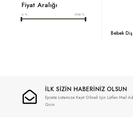
Fiyat Aralığı
0
TL
3700
TL
Bebek Diş 
İLK SİZİN HABERİNİZ OLSUN
Eposta Listemize Kayıt Olmak Için Lütfen Mail Ad
Girin