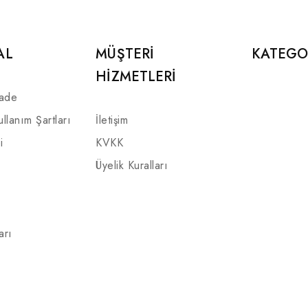
AL
MÜŞTERI
KATEGO
HIZMETLERI
İade
ullanım Şartları
İletişim
i
KVKK
Üyelik Kuralları
arı