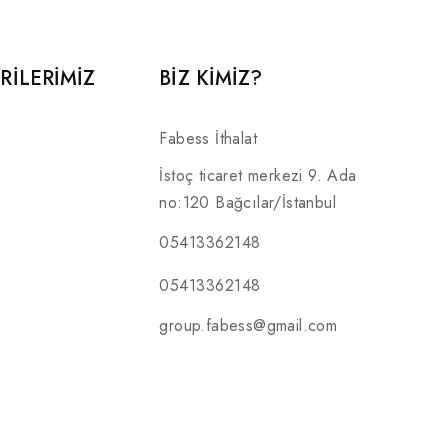
RILERIMIZ
BİZ KİMİZ?
Fabess İthalat
İstoç ticaret merkezi 9. Ada
no:120 Bağcılar/İstanbul
05413362148
05413362148
group.fabess@gmail.com