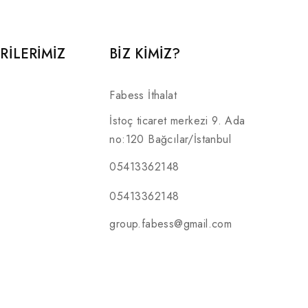
RILERIMIZ
BİZ KİMİZ?
Fabess İthalat
İstoç ticaret merkezi 9. Ada
no:120 Bağcılar/İstanbul
05413362148
05413362148
group.fabess@gmail.com