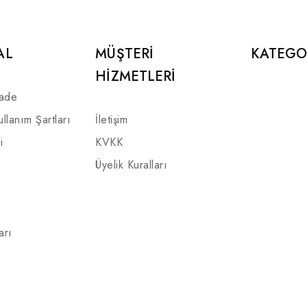
AL
MÜŞTERI
KATEGO
HIZMETLERI
İade
ullanım Şartları
İletişim
i
KVKK
Üyelik Kuralları
arı