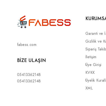
KURUMS
Garanti ve 
Gizlilik ve K
fabess.com
Sipariş Takib
İletişim
BIZE ULAŞIN
Üye Girişi
KVKK
05413362148
Üyelik Kurall
05413362148
XML