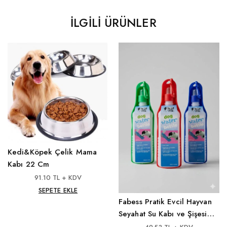
İLGILI ÜRÜNLER
Kedi&Köpek Çelik Mama
Kabı 22 Cm
91.10 TL + KDV
SEPETE EKLE
Fabess Pratik Evcil Hayvan
Seyahat Su Kabı ve Şişesi
(14 oz / 415 ml)