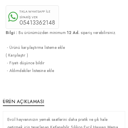
TIKLA WHATSAPP İLE
SİPARİŞ VER
05413362148
Bilgi :
Bu ürünümüzden minimum
12 Ad.
sipariş verebilirsiniz.
·
Ürünü karşılaştırma listeme ekle
(
Karşılaştır
)
·
Fiyatı düşünce bildir
·
Aklımdakiler listesine ekle
ÜRÜN AÇIKLAMASI
Evcil hayvanınızın yemek saatlerini daha pratik ve şık hale
getirmek için tasarlanan Katlanabilir Silikon Evcil Hayvan Mama