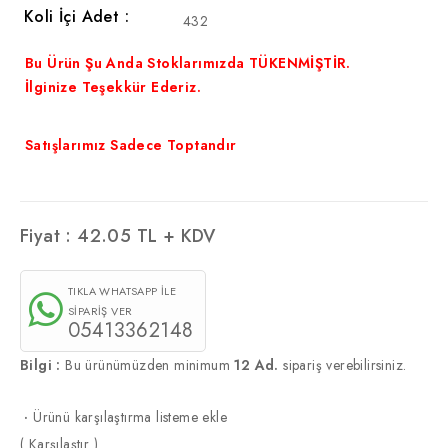
Koli İçi Adet :
432
Bu Ürün Şu Anda Stoklarımızda TÜKENMİŞTİR.
İlginize Teşekkür Ederiz.
Satışlarımız Sadece Toptandır
Fiyat :
42.05
TL + KDV
TIKLA WHATSAPP İLE
SİPARİŞ VER
05413362148
Bilgi :
Bu ürünümüzden minimum
12 Ad.
sipariş verebilirsiniz.
·
Ürünü karşılaştırma listeme ekle
(
Karşılaştır
)