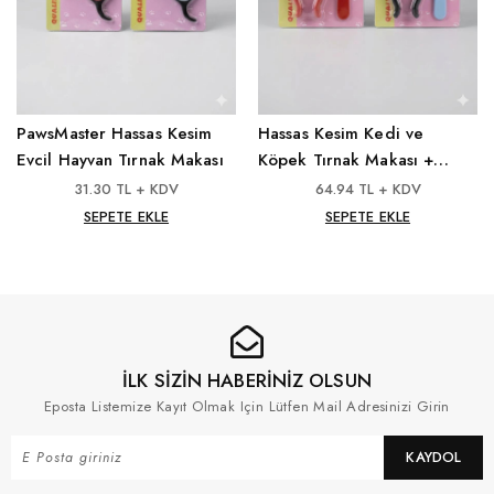
PawsMaster Hassas Kesim
Hassas Kesim Kedi ve
Evcil Hayvan Tırnak Makası
Köpek Tırnak Makası +
Törpü Seti
31.30 TL + KDV
64.94 TL + KDV
SEPETE EKLE
SEPETE EKLE
İLK SİZİN HABERİNİZ OLSUN
Eposta Listemize Kayıt Olmak Için Lütfen Mail Adresinizi Girin
KAYDOL