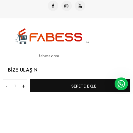
fabess.com
BIZE ULAŞIN
05413362148
SEPETE EKLE
05413362148
KURUMSAL
MÜŞTERI HIZMETLERI