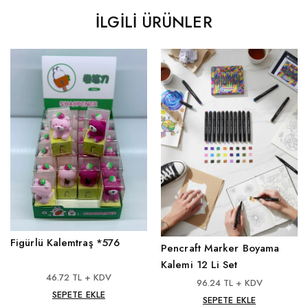
İLGILI ÜRÜNLER
Figürlü Kalemtraş *576
Pencraft Marker Boyama
Kalemi 12 Li Set
46.72 TL + KDV
96.24 TL + KDV
SEPETE EKLE
SEPETE EKLE