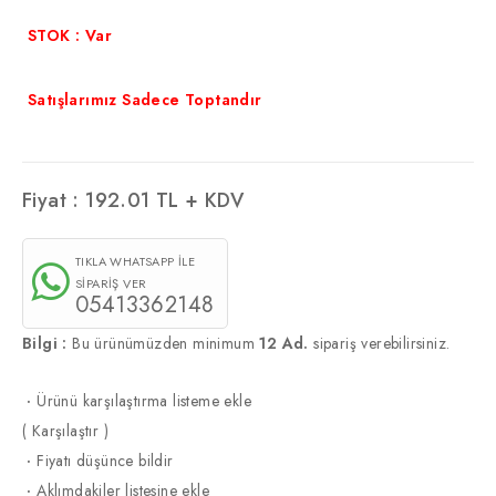
STOK : Var
Satışlarımız Sadece Toptandır
Fiyat :
192.01
TL + KDV
TIKLA WHATSAPP İLE
SİPARİŞ VER
05413362148
Bilgi :
Bu ürünümüzden minimum
12 Ad.
sipariş verebilirsiniz.
·
Ürünü karşılaştırma listeme ekle
(
Karşılaştır
)
·
Fiyatı düşünce bildir
·
Aklımdakiler listesine ekle