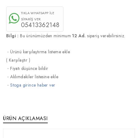
TIKLA WHATSAPP İLE
SİPARİŞ VER
05413362148
Bilgi :
Bu ürünümüzden minimum
12 Ad.
sipariş verebilirsiniz.
·
Ürünü karşılaştırma listeme ekle
(
Karşılaştır
)
·
Fiyatı düşünce bildir
·
Aklımdakiler listesine ekle
·
Stoga girince haber ver
ÜRÜN AÇIKLAMASI