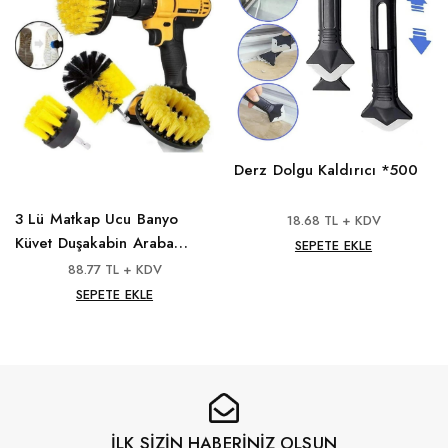
Derz Dolgu Kaldırıcı *500
3 Lü Matkap Ucu Banyo
18.68 TL + KDV
Küvet Duşakabin Araba
SEPETE EKLE
Tekerliği Koltuk Yıkama
88.77 TL + KDV
Temizleme Fırçası Seti
SEPETE EKLE
İLK SİZİN HABERİNİZ OLSUN