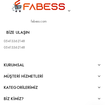
fabess.com
BIZE ULAŞIN
05413362148
05413362148
KURUMSAL
MÜŞTERI HIZMETLERI
KATEGORILERIMIZ
BİZ KİMİZ?