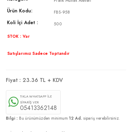
Pratik Mutfak Aletleri
Ürün Kodu:
FBS-958
Koli İçi Adet :
500
STOK : Var
Satışlarımız Sadece Toptandır
Fiyat :
23.36
TL + KDV
TIKLA WHATSAPP İLE
SİPARİŞ VER
05413362148
Bilgi :
Bu ürünümüzden minimum
12 Ad.
sipariş verebilirsiniz.