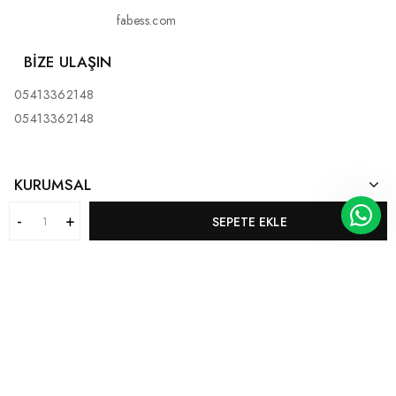
fabess.com
BIZE ULAŞIN
05413362148
05413362148
KURUMSAL
SEPETE EKLE
MÜŞTERI HIZMETLERI
KATEGORILERIMIZ
BİZ KİMİZ?
Bu web sitesi
eticaretAI
tarafından hazırlanmıştır.