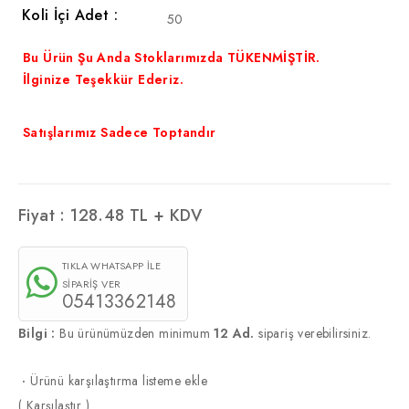
Koli İçi Adet :
50
Bu Ürün Şu Anda Stoklarımızda TÜKENMİŞTİR.
İlginize Teşekkür Ederiz.
Satışlarımız Sadece Toptandır
Fiyat :
128.48
TL + KDV
TIKLA WHATSAPP İLE
SİPARİŞ VER
05413362148
Bilgi :
Bu ürünümüzden minimum
12 Ad.
sipariş verebilirsiniz.
·
Ürünü karşılaştırma listeme ekle
(
Karşılaştır
)