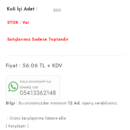
Koli İçi Adet :
200
STOK : Var
Satışlarımız Sadece Toptandır
Fiyat :
56.06
TL + KDV
TIKLA WHATSAPP İLE
SİPARİŞ VER
05413362148
Bilgi :
Bu ürünümüzden minimum
12 Ad.
sipariş verebilirsiniz.
·
Ürünü karşılaştırma listeme ekle
(
Karşılaştır
)