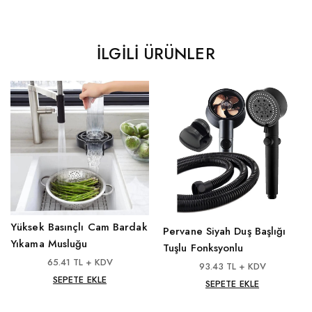
İLGILI ÜRÜNLER
Yüksek Basınçlı Cam Bardak
Pervane Siyah Duş Başlığı
Yıkama Musluğu
Tuşlu Fonksyonlu
65.41 TL + KDV
93.43 TL + KDV
SEPETE EKLE
SEPETE EKLE