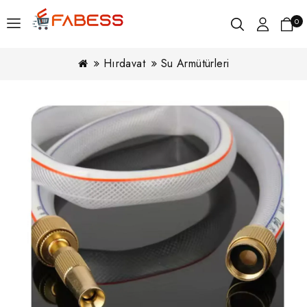
0
Hırdavat
Su Armütürleri