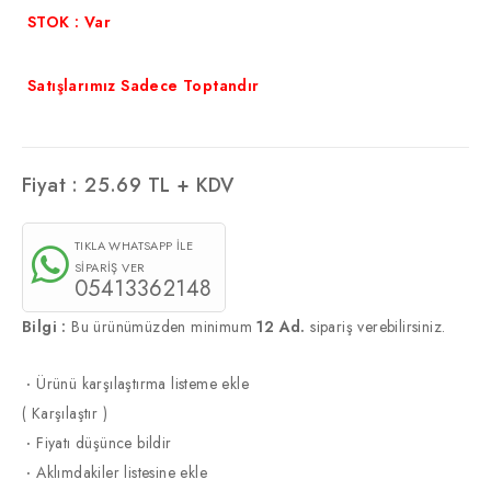
STOK : Var
Satışlarımız Sadece Toptandır
Fiyat :
25.69
TL + KDV
TIKLA WHATSAPP İLE
SİPARİŞ VER
05413362148
Bilgi :
Bu ürünümüzden minimum
12 Ad.
sipariş verebilirsiniz.
·
Ürünü karşılaştırma listeme ekle
(
Karşılaştır
)
·
Fiyatı düşünce bildir
·
Aklımdakiler listesine ekle