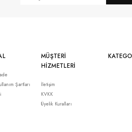
AL
MÜŞTERI
KATEGO
HIZMETLERI
İade
ullanım Şartları
İletişim
i
KVKK
Üyelik Kuralları