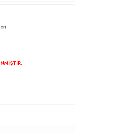
eri
ENMİŞTİR.