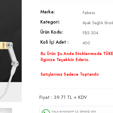
Marka:
Fabess
Kategori:
Ayak Sağlık Ürünl
Ürün Kodu:
FBS-304
Koli İçi Adet :
400
Bu Ürün Şu Anda Stoklarımızda TÜK
İlginize Teşekkür Ederiz.
Satışlarımız Sadece Toptandır
Fiyat :
39.71
TL + KDV
TIKLA WHATSAPP İLE SİPARİŞ VER