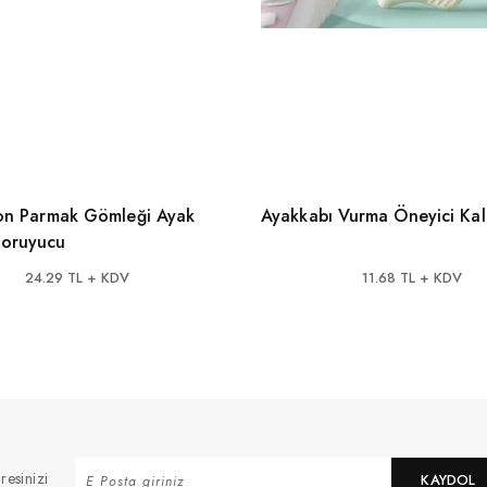
ikon Parmak Gömleği Ayak
Ayakkabı Vurma Öneyici Ka
Koruyucu
24.29 TL + KDV
11.68 TL + KDV
resinizi
KAYDOL