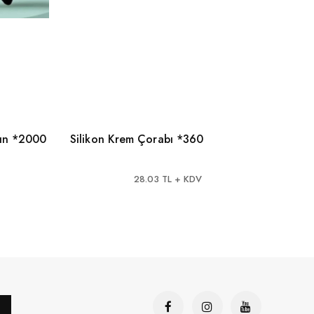
lın *2000
Silikon Krem Çorabı *360
Plast
Cilt 
28.03 TL + KDV