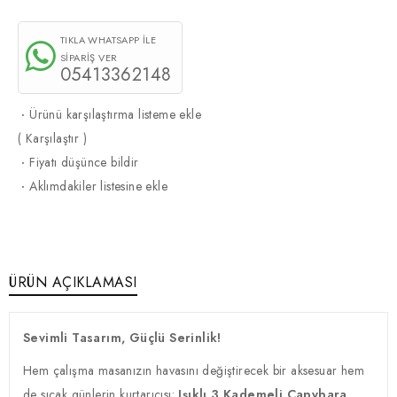
TIKLA WHATSAPP İLE
SİPARİŞ VER
05413362148
·
Ürünü karşılaştırma listeme ekle
(
Karşılaştır
)
·
Fiyatı düşünce bildir
·
Aklımdakiler listesine ekle
ÜRÜN AÇIKLAMASI
Sevimli Tasarım, Güçlü Serinlik!
Hem çalışma masanızın havasını değiştirecek bir aksesuar hem
de sıcak günlerin kurtarıcısı:
Işıklı 3 Kademeli Capybara