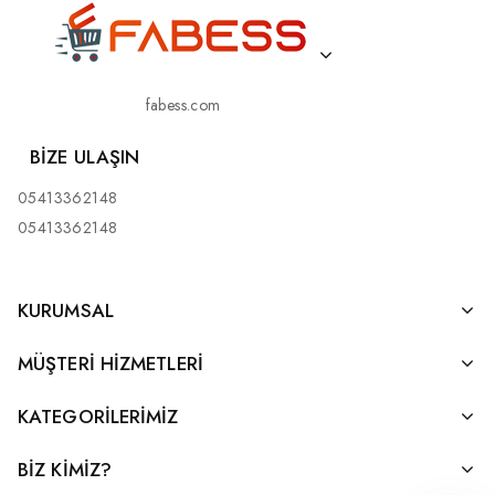
fabess.com
BIZE ULAŞIN
05413362148
05413362148
KURUMSAL
MÜŞTERI HIZMETLERI
KATEGORILERIMIZ
BİZ KİMİZ?