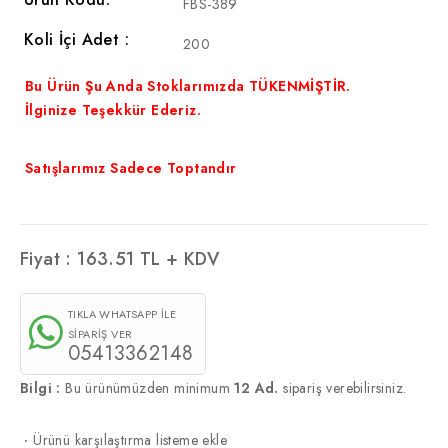
FBS-389
Koli İçi Adet :
200
Bu Ürün Şu Anda Stoklarımızda TÜKENMİŞTİR.
İlginize Teşekkür Ederiz.
Satışlarımız Sadece Toptandır
Fiyat :
163.51
TL + KDV
TIKLA WHATSAPP İLE
SİPARİŞ VER
05413362148
Bilgi :
Bu ürünümüzden minimum
12 Ad.
sipariş verebilirsiniz.
·
Ürünü karşılaştırma listeme ekle