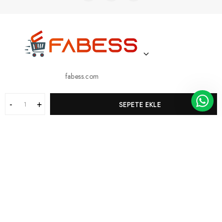
fabess.com
BIZE ULAŞIN
SEPETE EKLE
05413362148
05413362148
KURUMSAL
MÜŞTERI HIZMETLERI
KATEGORILERIMIZ