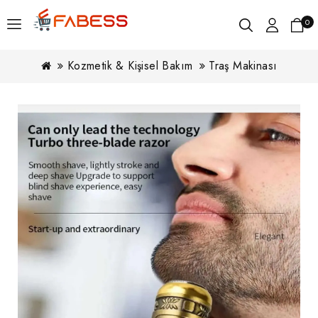
0
Kozmetik & Kişisel Bakım
Traş Makinası