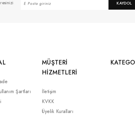
resinizi
KAYDOL
AL
MÜŞTERI
KATEGO
HIZMETLERI
İade
ullanım Şartları
İletişim
i
KVKK
Üyelik Kuralları