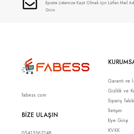
Eposta Listemize Kayıt Olmak Için Lütfen Mail Ad
Girin
KURUMS
Garanti ve 
Gizlilik ve K
fabess.com
Sipariş Takib
İletişim
BIZE ULAŞIN
Üye Girişi
KVKK
05413362148