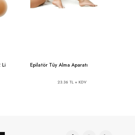
 Li
Epilatör Tüy Alma Aparatı
Tırna
23.36 TL + KDV