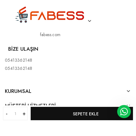
fabess.com
BIZE ULAŞIN
05413362148
05413362148
KURUMSAL
MÜŞTERI HIZMETLERI
SEPETE EKLE
KATEGORILERIMIZ
BİZ KİMİZ?