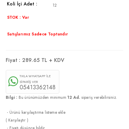
Koli İçi Adet :
12
STOK : Var
Satışlarımız Sadece Toptandır
Fiyat :
289.65
TL + KDV
TIKLA WHATSAPP İLE
SİPARİŞ VER
05413362148
Bilgi :
Bu ürünümüzden minimum
12 Ad.
sipariş verebilirsiniz.
·
Ürünü karşılaştırma listeme ekle
(
Karşılaştır
)
·
Fiyatı düşünce bildir