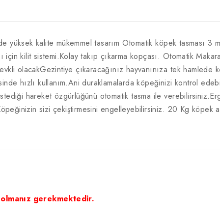
de yüksek kalite mükemmel tasarım Otomatik köpek tasması 3 
ası için kilit sistemi.Kolay takıp çıkarma kopçası. Otomatik Maka
evkli olacakGezintiye çıkaracağınız hayvanınıza tek hamlede k
inde hızlı kullanım.Ani duraklamalarda köpeğinizi kontrol edeb
tediği hareket özgürlüğünü otomatik tasma ile verebilirsiniz.E
Köpeğinizin sizi çekiştirmesini engelleyebilirsiniz. 20 Kg köpek 
 olmanız gerekmektedir.