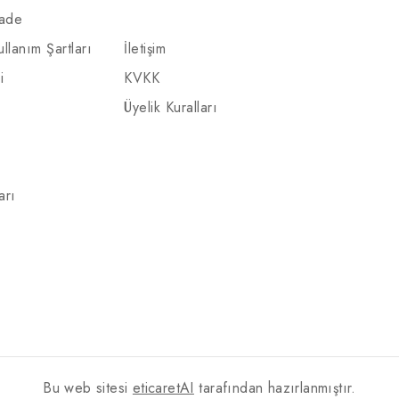
İade
ullanım Şartları
İletişim
i
KVKK
Üyelik Kuralları
arı
Bu web sitesi
eticaretAI
tarafından hazırlanmıştır.