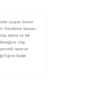
metre uzayan kemer
ralı Gezdirme tasması
olay takma ve tek
ileceğiniz stop
rgonomik tasarımı
ağırlığına kadar