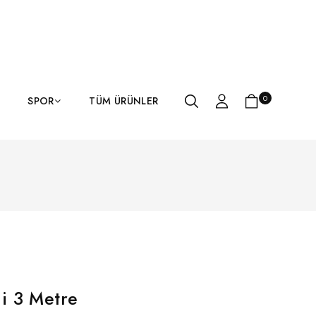
0
SPOR
TÜM ÜRÜNLER
i 3 Metre