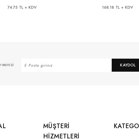
Köpek Tasması
74.75 TL + KDV
168.18 TL + KDV
resinizi
KAYDOL
AL
MÜŞTERI
KATEGO
HIZMETLERI