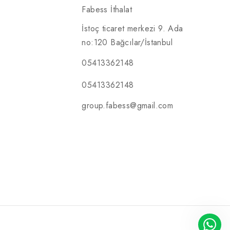
Fabess İthalat
İstoç ticaret merkezi 9. Ada
no:120 Bağcılar/İstanbul
05413362148
05413362148
group.fabess@gmail.com