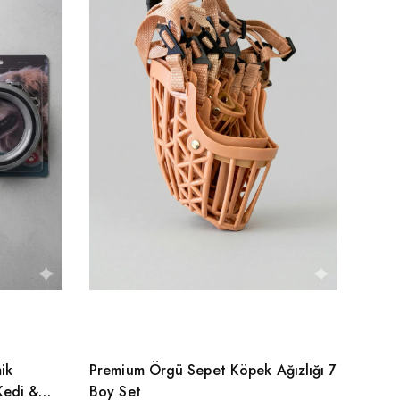
ik
Premium Örgü Sepet Köpek Ağızlığı 7
PetD
Kedi &
Boy Set
Çekil