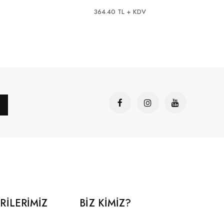
Dayan
364.40 TL + KDV
RILERIMIZ
BİZ KİMİZ?