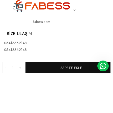
fabess.com
BIZE ULAŞIN
05413362148
05413362148
SEPETE EKLE
KURUMSAL
MÜŞTERI HIZMETLERI
KATEGORILERIMIZ
BİZ KİMİZ?