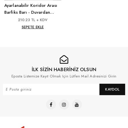
Ayarlanabilir Koridor Arası
Barfiks Barı - Duvardan
Duvara Mekik ve Çekme
210.23 TL + KDV
Demiri 80-100 CM *20
SEPETE EKLE
İLK SİZİN HABERİNİZ OLSUN
Eposta Listemize Kayıt Olmak Için Lütfen Mail Adresinizi Girin
KAYDOL