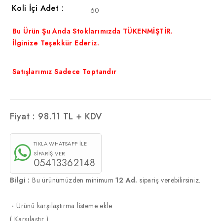
Koli İçi Adet :
60
Bu Ürün Şu Anda Stoklarımızda TÜKENMİŞTİR.
İlginize Teşekkür Ederiz.
Satışlarımız Sadece Toptandır
Fiyat :
98.11
TL + KDV
TIKLA WHATSAPP İLE
SİPARİŞ VER
05413362148
Bilgi :
Bu ürünümüzden minimum
12 Ad.
sipariş verebilirsiniz.
·
Ürünü karşılaştırma listeme ekle
(
Karşılaştır
)