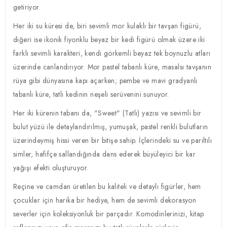
getiriyor.
Her iki su küresi de, biri sevimli mor kulaklı bir tavşan figürü,
diğeri ise ikonik fiyonklu beyaz bir kedi figürü olmak üzere iki
farklı sevimli karakteri, kendi görkemli beyaz tek boynuzlu atları
üzerinde canlandırıyor. Mor pastel tabanlı küre, masalsı tavşanın
rüya gibi dünyasına kapı açarken; pembe ve mavi gradyanlı
tabanlı küre, tatlı kedinin neşeli serüvenini sunuyor.
Her iki kürenin tabanı da, "Sweet" (Tatlı) yazısı ve sevimli bir
bulut yüzü ile detaylandırılmış, yumuşak, pastel renkli bulutların
üzerindeymiş hissi veren bir bitişe sahip. İçlerindeki su ve parıltılı
simler, hafifçe sallandığında dans ederek büyüleyici bir kar
yağışı efekti oluşturuyor.
Reçine ve camdan üretilen bu kaliteli ve detaylı figürler, hem
çocuklar için harika bir hediye, hem de sevimli dekorasyon
severler için koleksiyonluk bir parçadır. Komodinlerinizi, kitap