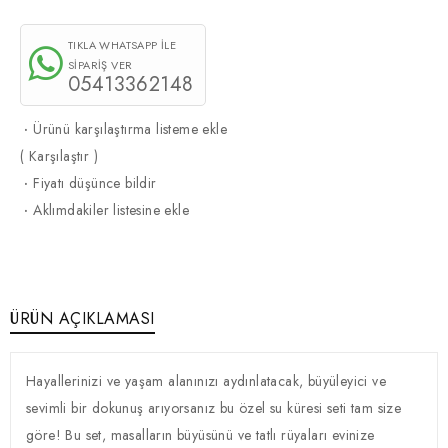
TIKLA WHATSAPP İLE
SİPARİŞ VER
05413362148
·
Ürünü karşılaştırma listeme ekle
(
Karşılaştır
)
·
Fiyatı düşünce bildir
·
Aklımdakiler listesine ekle
ÜRÜN AÇIKLAMASI
Hayallerinizi ve yaşam alanınızı aydınlatacak, büyüleyici ve
sevimli bir dokunuş arıyorsanız bu özel su küresi seti tam size
göre! Bu set, masalların büyüsünü ve tatlı rüyaları evinize