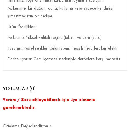
raflarınızı veya ofis masanızı bu tatlı rüyalarla süsleyin.
Mükemmel bir doğum günü, kutlama veya sadece kendinizi
şımartmak için bir hediye.
Ürün Özellikleri:
Malzeme: Yüksek kaliteli reçine (taban) ve cam (küre).
Tasarım: Pastel renkler, bulut taban, masalsı figürler, kar efekti.
Darbe uyarısı: Cam içermesi nedeniyle darbelere karşı hassastır.
YORUMLAR (0)
Yorum / Soru ekleyebilmek için üye olmanız
gerekmektedir.
Ortalama Değerlendirme »