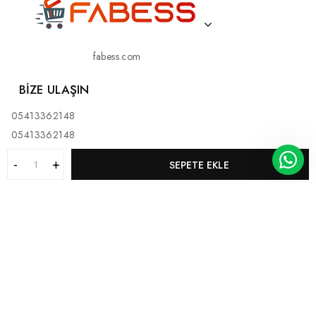
fabess.com
BIZE ULAŞIN
05413362148
05413362148
SEPETE EKLE
KURUMSAL
MÜŞTERI HIZMETLERI
KATEGORILERIMIZ
BİZ KİMİZ?