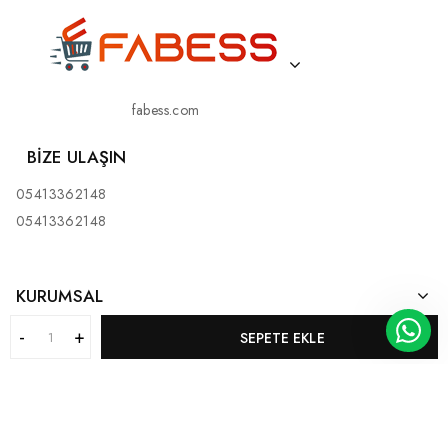
fabess.com
BIZE ULAŞIN
05413362148
05413362148
KURUMSAL
SEPETE EKLE
MÜŞTERI HIZMETLERI
KATEGORILERIMIZ
BİZ KİMİZ?