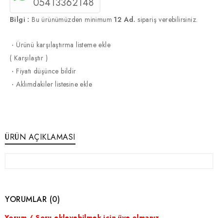
05413362148
Bilgi :
Bu ürünümüzden minimum
12 Ad.
sipariş verebilirsiniz.
·
Ürünü karşılaştırma listeme ekle
(
Karşılaştır
)
·
Fiyatı düşünce bildir
·
Aklımdakiler listesine ekle
ÜRÜN AÇIKLAMASI
YORUMLAR (0)
Yorum / Soru ekleyebilmek için üye olmanız