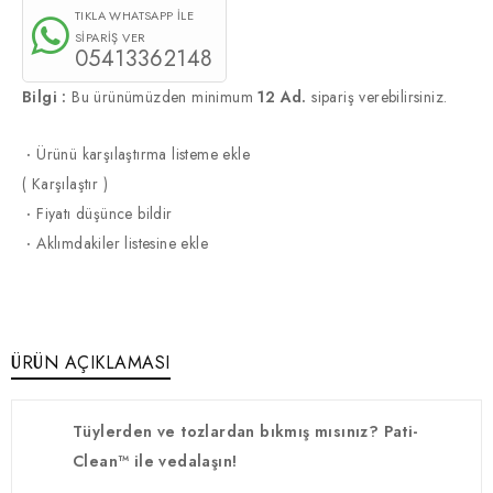
TIKLA WHATSAPP İLE
SİPARİŞ VER
05413362148
Bilgi :
Bu ürünümüzden minimum
12 Ad.
sipariş verebilirsiniz.
·
Ürünü karşılaştırma listeme ekle
(
Karşılaştır
)
·
Fiyatı düşünce bildir
·
Aklımdakiler listesine ekle
ÜRÜN AÇIKLAMASI
Tüylerden ve tozlardan bıkmış mısınız? Pati-
Clean™ ile vedalaşın!