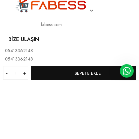
fabess.com
BIZE ULAŞIN
05413362148
05413362148
SEPETE EKLE
KURUMSAL
MÜŞTERI HIZMETLERI
KATEGORILERIMIZ
BİZ KİMİZ?