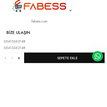
fabess.com
BIZE ULAŞIN
05413362148
05413362148
SEPETE EKLE
KURUMSAL
MÜŞTERI HIZMETLERI
KATEGORILERIMIZ
BİZ KİMİZ?