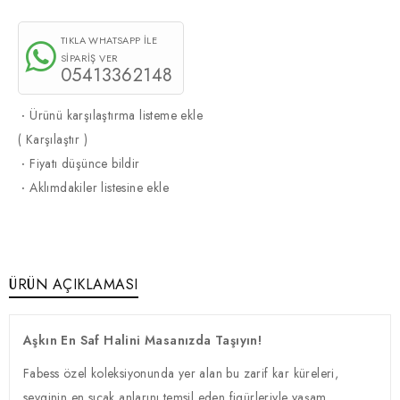
TIKLA WHATSAPP İLE
SİPARİŞ VER
05413362148
·
Ürünü karşılaştırma listeme ekle
(
Karşılaştır
)
·
Fiyatı düşünce bildir
·
Aklımdakiler listesine ekle
ÜRÜN AÇIKLAMASI
Aşkın En Saf Halini Masanızda Taşıyın!
Fabess özel koleksiyonunda yer alan bu zarif kar küreleri,
sevginin en sıcak anlarını temsil eden figürleriyle yaşam