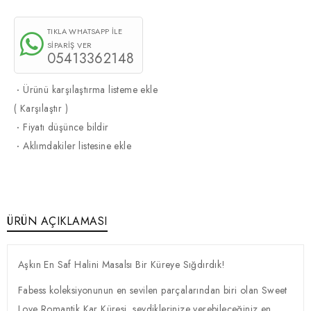
TIKLA WHATSAPP İLE
SİPARİŞ VER
05413362148
·
Ürünü karşılaştırma listeme ekle
(
Karşılaştır
)
·
Fiyatı düşünce bildir
·
Aklımdakiler listesine ekle
ÜRÜN AÇIKLAMASI
Aşkın En Saf Halini Masalsı Bir Küreye Sığdırdık!
Fabess koleksiyonunun en sevilen parçalarından biri olan Sweet
Love Romantik Kar Küresi, sevdiklerinize verebileceğiniz en