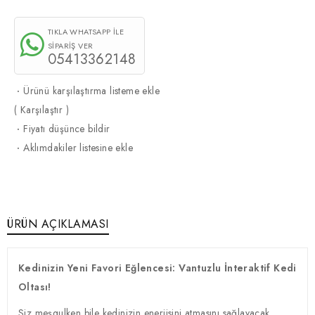
TIKLA WHATSAPP İLE
SİPARİŞ VER
05413362148
·
Ürünü karşılaştırma listeme ekle
(
Karşılaştır
)
·
Fiyatı düşünce bildir
·
Aklımdakiler listesine ekle
ÜRÜN AÇIKLAMASI
Kedinizin Yeni Favori Eğlencesi: Vantuzlu İnteraktif Kedi
Oltası!
Siz meşgulken bile kedinizin enerjisini atmasını sağlayacak