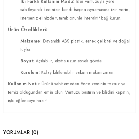
İki Farklı Kullanım Modu:
İster vantuzuyla yere
sabitleyerek kedinizin kendi başına oynamasına izin verin,
isterseniz elinizde tutarak onunla interaktif bağ kurun.
Ürün Özellikleri:
Malzeme:
Dayanıklı ABS plastik, esnek çelik tel ve doğal
tüyler.
Boyut:
Açılabilir, ekstra uzun esnek gövde.
Kurulum:
Kolay kilitlenebilir vakum mekanizması.
Kullanım Notu:
Ürünü sabitlemeden önce zeminin tozsuz ve
temiz olduğundan emin olun. Vantuzu bastırın ve kilidini kapatın,
işte eğlenceye hazır!
YORUMLAR (0)