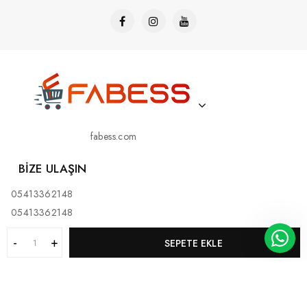
fabess.com
BIZE ULAŞIN
05413362148
05413362148
SEPETE EKLE
KURUMSAL
MÜŞTERI HIZMETLERI