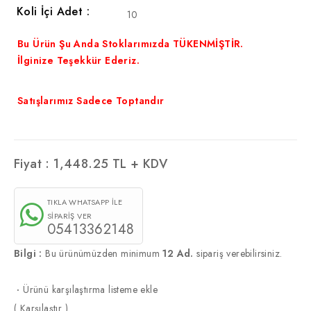
Koli İçi Adet :
10
Bu Ürün Şu Anda Stoklarımızda TÜKENMİŞTİR.
İlginize Teşekkür Ederiz.
Satışlarımız Sadece Toptandır
Fiyat :
1,448.25
TL + KDV
TIKLA WHATSAPP İLE
SİPARİŞ VER
05413362148
Bilgi :
Bu ürünümüzden minimum
12 Ad.
sipariş verebilirsiniz.
·
Ürünü karşılaştırma listeme ekle
(
Karşılaştır
)