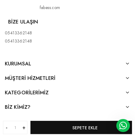
fabess.com
BIZE ULAŞIN
05413362148
05413362148
KURUMSAL
MÜŞTERI HIZMETLERI
KATEGORILERIMIZ
BİZ KİMİZ?
SEPETE EKLE
Bu web sitesi
eticaretAI
tarafından hazırlanmıştır.