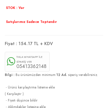
STOK : Var
Satışlarımız Sadece Toptandır
Fiyat :
154.17
TL + KDV
TIKLA WHATSAPP İLE
SİPARİŞ VER
05413362148
Bilgi :
Bu ürünümüzden minimum
12 Ad.
sipariş verebilirsiniz.
·
Ürünü karşılaştırma listeme ekle
(
Karşılaştır
)
·
Fiyatı düşünce bildir
·
Aklımdakiler listesine ekle