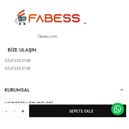
fabess.com
BIZE ULAŞIN
05413362148
05413362148
KURUMSAL
MÜŞTERI HIZMETLERI
SEPETE EKLE
KATEGORILERIMIZ