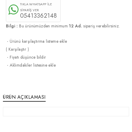
TIKLA WHATSAPP İLE
SİPARİŞ VER
05413362148
Bilgi :
Bu ürünümüzden minimum
12 Ad.
sipariş verebilirsiniz.
·
Ürünü karşılaştırma listeme ekle
(
Karşılaştır
)
·
Fiyatı düşünce bildir
·
Aklımdakiler listesine ekle
ÜRÜN AÇIKLAMASI