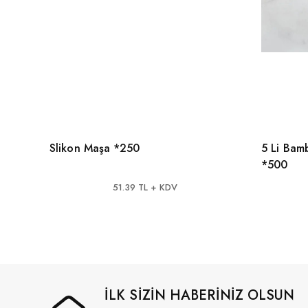
Slikon Maşa *250
5 Li Bam
*500
51.39 TL + KDV
İLK SİZİN HABERİNİZ OLSUN