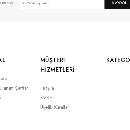
resinizi
KAYDOL
AL
MÜŞTERI
KATEGO
HIZMETLERI
İade
ullanım Şartları
İletişim
i
KVKK
Üyelik Kuralları