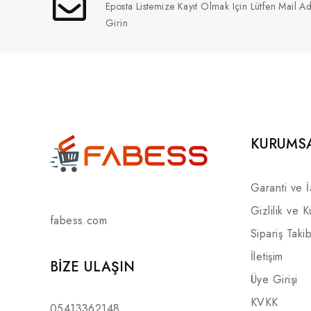
Eposta Listemize Kayıt Olmak Için Lütfen Mail Ad
Girin
KURUMS
Garanti ve 
Gizlilik ve K
fabess.com
Sipariş Takib
İletişim
BIZE ULAŞIN
Üye Girişi
KVKK
05413362148