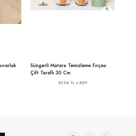
uvarlak
Süngerli Matara Temizleme Fırçası
Seram
Çift Taraflı 30 Cm
Kesm
35.04 TL + KDV