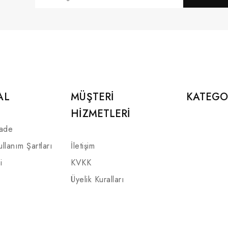
AL
MÜŞTERI
KATEGO
HIZMETLERI
İade
ullanım Şartları
İletişim
i
KVKK
Üyelik Kuralları