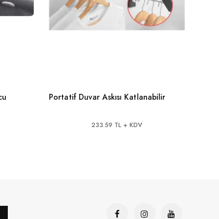
cu
Portatif Duvar Askısı Katlanabilir
Yeni 
233.59 TL + KDV