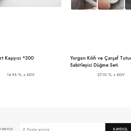
rt Kaşıyıcı *300
Yorgan Kılıfı ve Çarşaf Tutu
Sabitleyici Düğme Seti
14.95 TL + KDV
27.10 TL + KDV
resinizi
KAYDOL