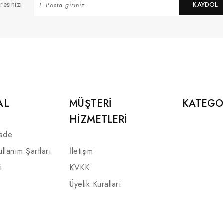
resinizi
KAYDOL
AL
MÜŞTERI
KATEGO
HIZMETLERI
İade
ullanım Şartları
İletişim
i
KVKK
Üyelik Kuralları