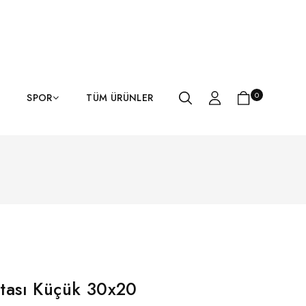
0
SPOR
TÜM ÜRÜNLER
tası Küçük 30x20