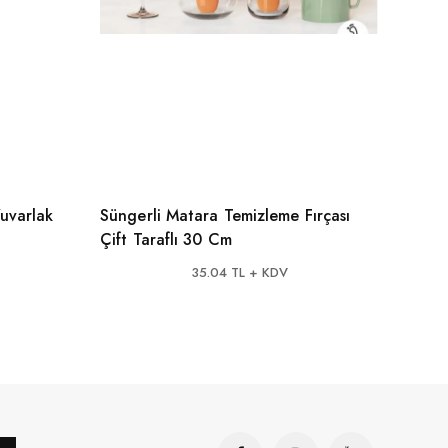
uvarlak
Süngerli Matara Temizleme Fırçası
Seram
Çift Taraflı 30 Cm
Kesm
35.04 TL + KDV