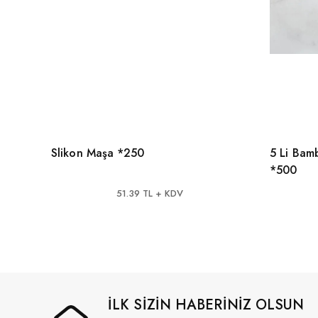
Slikon Maşa *250
5 Li Bam
*500
51.39 TL + KDV
İLK SİZİN HABERİNİZ OLSUN