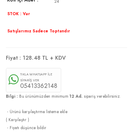
24
STOK : Var
Satışlarımız Sadece Toptandır
Fiyat :
128.48
TL + KDV
TIKLA WHATSAPP İLE
SİPARİŞ VER
05413362148
Bilgi :
Bu ürünümüzden minimum
12 Ad.
sipariş verebilirsiniz.
·
Ürünü karşılaştırma listeme ekle
(
Karşılaştır
)
·
Fiyatı düşünce bildir