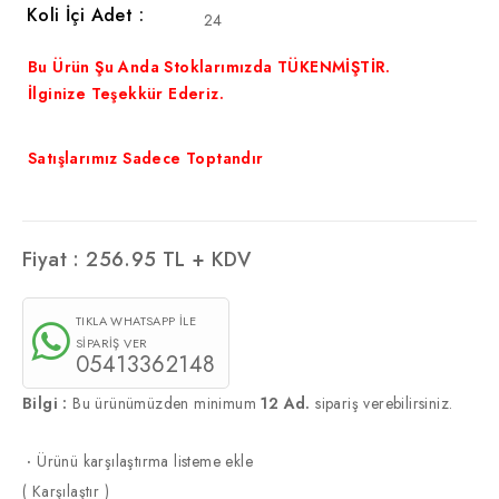
Koli İçi Adet :
24
Bu Ürün Şu Anda Stoklarımızda TÜKENMİŞTİR.
İlginize Teşekkür Ederiz.
Satışlarımız Sadece Toptandır
Fiyat :
256.95
TL + KDV
TIKLA WHATSAPP İLE
SİPARİŞ VER
05413362148
Bilgi :
Bu ürünümüzden minimum
12 Ad.
sipariş verebilirsiniz.
·
Ürünü karşılaştırma listeme ekle
(
Karşılaştır
)