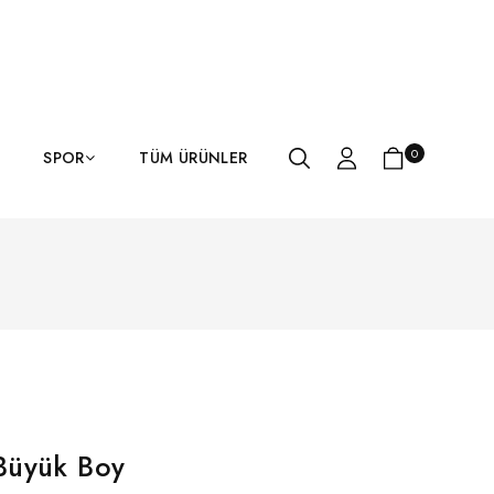
0
SPOR
TÜM ÜRÜNLER
Büyük Boy