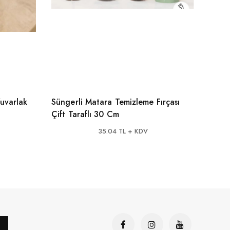
uvarlak
Süngerli Matara Temizleme Fırçası
Seram
Çift Taraflı 30 Cm
Kesm
35.04 TL + KDV