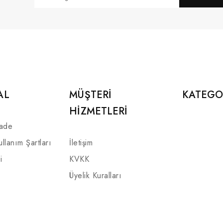
AL
MÜŞTERI
KATEGO
HIZMETLERI
İade
ullanım Şartları
İletişim
i
KVKK
Üyelik Kuralları