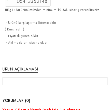
05413362148
Bilgi :
Bu ürünümüzden minimum
12 Ad.
sipariş verebilirsiniz.
·
Ürünü karşılaştırma listeme ekle
(
Karşılaştır
)
·
Fiyatı düşünce bildir
·
Aklımdakiler listesine ekle
ÜRÜN AÇIKLAMASI
YORUMLAR (0)
Yorum / Soru ekleyebilmek için üye olmanız