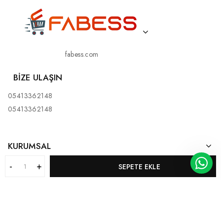
fabess.com
BIZE ULAŞIN
05413362148
05413362148
KURUMSAL
SEPETE EKLE
MÜŞTERI HIZMETLERI
KATEGORILERIMIZ
BİZ KİMİZ?