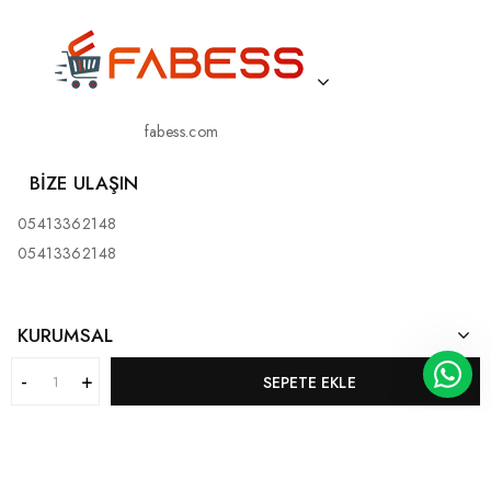
fabess.com
BIZE ULAŞIN
05413362148
05413362148
KURUMSAL
SEPETE EKLE
MÜŞTERI HIZMETLERI
KATEGORILERIMIZ