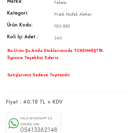
Marka:
Fabess
Kategori:
Pratik Mutfak Aletleri
Ürün Kodu:
FBS-885
Koli İçi Adet :
240
Bu Ürün Şu Anda Stoklarımızda TÜKENMİŞTİR.
İlginize Teşekkür Ederiz.
Satışlarımız Sadece Toptandır
Fiyat :
40.18
TL + KDV
TIKLA WHATSAPP İLE
SİPARİŞ VER
05413362148