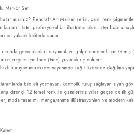
lu Markör Seti
 hazır mısınız? Pencraft Art Marker serisi, canlı renk pigmentler
an kurtarır. İster profesyonel bir illüstratör olun, ister hobi am
leri en yüksek kalitede sunar.
ir ucunda geniş alanları boyamak ve gölgelendirmek için Geniş 
nce çizgiler için İnce (Fine) yuvarlak uç bulunur.
 hızlı kuruyan mürekkebi sayesinde kağıt üzerinde dağılma yap
lanımlarda bile eli yormayan, kontrollü tutuş sağlayan siyah göv
rşı dirençli 12 temel renk ile çizimleriniz yıllar geçse de ilk gü
er, moda tasarımı, manga/anime illüstrasyonları ve modern kaligr
r Kalem