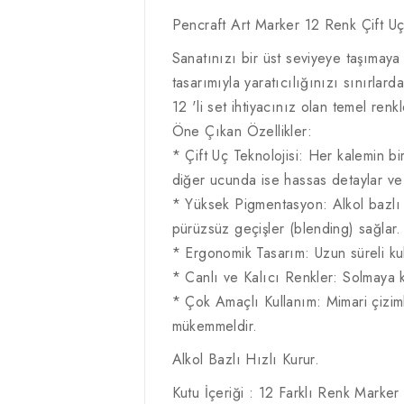
Pencraft Art Marker 12 Renk Çift Uç
Sanatınızı bir üst seviyeye taşımaya
tasarımıyla yaratıcılığınızı sınırlard
12 'li set ihtiyacınız olan temel renk
Öne Çıkan Özellikler:
* Çift Uç Teknolojisi: Her kalemin b
diğer ucunda ise hassas detaylar ve i
* Yüksek Pigmentasyon: Alkol bazlı
pürüzsüz geçişler (blending) sağlar.
* Ergonomik Tasarım: Uzun süreli kul
* Canlı ve Kalıcı Renkler: Solmaya ka
* Çok Amaçlı Kullanım: Mimari çiziml
mükemmeldir.
Alkol Bazlı Hızlı Kurur.
Kutu İçeriği : 12 Farklı Renk Marke