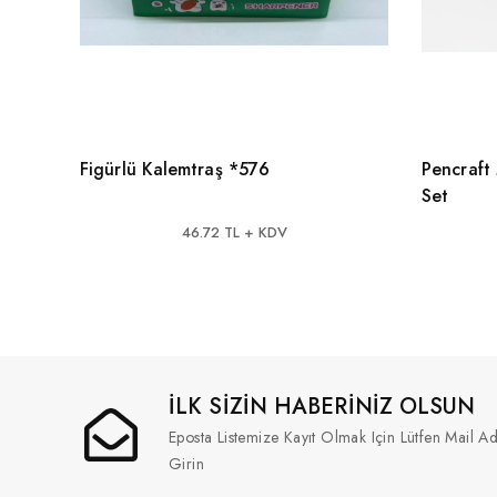
Figürlü Kalemtraş *576
Pencraft
Set
46.72 TL + KDV
İLK SİZİN HABERİNİZ OLSUN
Eposta Listemize Kayıt Olmak Için Lütfen Mail Ad
Girin