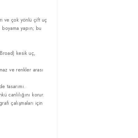
i ve çok yönlü çift uç
açlı boyama yapın; bu
(Broad) kesik uç,
maz ve renkler arası
de tasarımı.
nkü canlılığını korur.
afi çalışmaları için