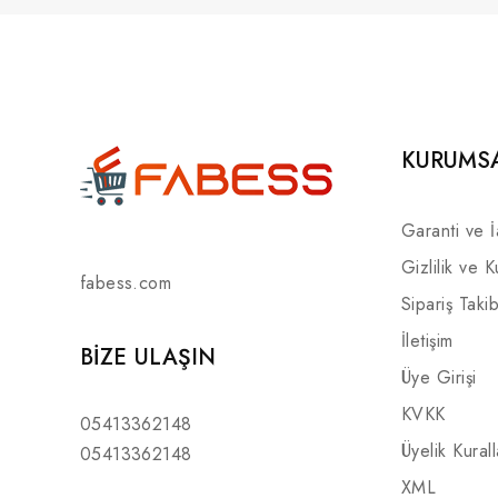
KURUMS
Garanti ve 
Gizlilik ve K
fabess.com
Sipariş Takib
İletişim
BIZE ULAŞIN
Üye Girişi
KVKK
05413362148
Üyelik Kurall
05413362148
XML