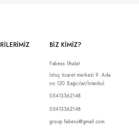
RILERIMIZ
BİZ KİMİZ?
Fabess İthalat
İstoç ticaret merkezi 9. Ada
no:120 Bağcılar/İstanbul
05413362148
05413362148
group.fabess@gmail.com