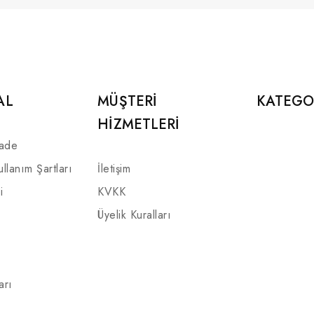
AL
MÜŞTERI
KATEGO
HIZMETLERI
İade
ullanım Şartları
İletişim
i
KVKK
Üyelik Kuralları
arı