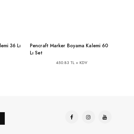
emi 36 Lı
Pencraft Marker Boyama Kalemi 60
Penc
Lı Set
Sayfa
Geçi
450.83 TL + KDV