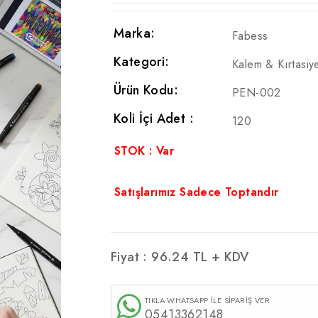
Marka:
Fabess
Kategori:
Kalem & Kırtasiy
Ürün Kodu:
PEN-002
Koli İçi Adet :
120
STOK : Var
Satışlarımız Sadece Toptandır
Fiyat :
96.24
TL + KDV
TIKLA WHATSAPP İLE SİPARİŞ VER
05413362148