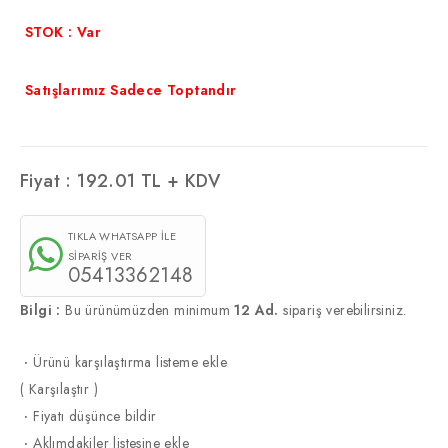
STOK : Var
Satışlarımız Sadece Toptandır
Fiyat :
192.01
TL + KDV
TIKLA WHATSAPP İLE
SİPARİŞ VER
05413362148
Bilgi :
Bu ürünümüzden minimum
12 Ad.
sipariş verebilirsiniz.
·
Ürünü karşılaştırma listeme ekle
(
Karşılaştır
)
·
Fiyatı düşünce bildir
·
Aklımdakiler listesine ekle