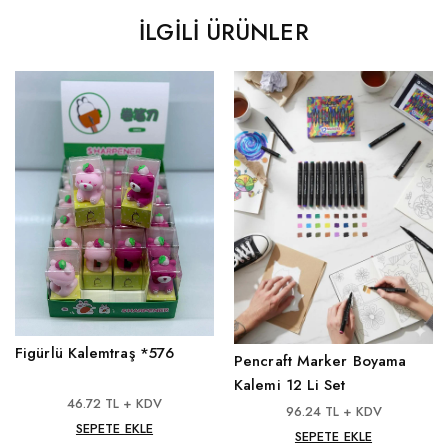
İLGILI ÜRÜNLER
Figürlü Kalemtraş *576
Pencraft Marker Boyama
Kalemi 12 Li Set
46.72 TL + KDV
96.24 TL + KDV
SEPETE EKLE
SEPETE EKLE