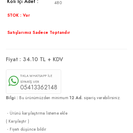
Koli İçi Adet :
480
STOK : Var
Satışlarımız Sadece Toptandır
Fiyat :
34.10
TL + KDV
TIKLA WHATSAPP İLE
SİPARİŞ VER
05413362148
Bilgi :
Bu ürünümüzden minimum
12 Ad.
sipariş verebilirsiniz.
·
Ürünü karşılaştırma listeme ekle
(
Karşılaştır
)
·
Fiyatı düşünce bildir