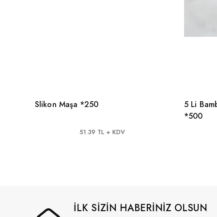
Slikon Maşa *250
5 Li Bam
*500
51.39 TL + KDV
İLK SİZİN HABERİNİZ OLSUN