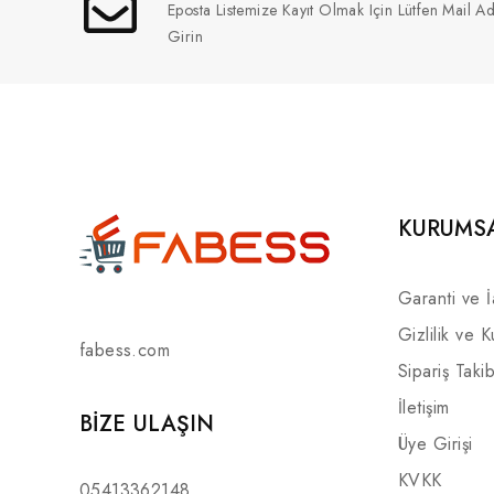
Eposta Listemize Kayıt Olmak Için Lütfen Mail Ad
Girin
KURUMS
Garanti ve 
Gizlilik ve K
fabess.com
Sipariş Takib
İletişim
BIZE ULAŞIN
Üye Girişi
KVKK
05413362148