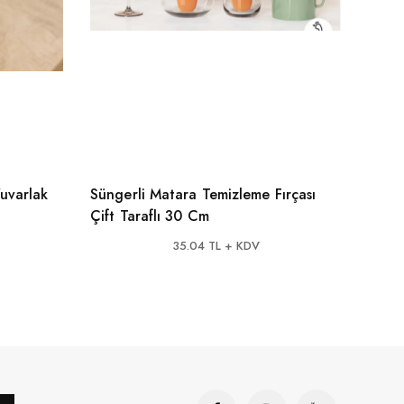
uvarlak
Süngerli Matara Temizleme Fırçası
Seram
Çift Taraflı 30 Cm
Kesm
35.04 TL + KDV