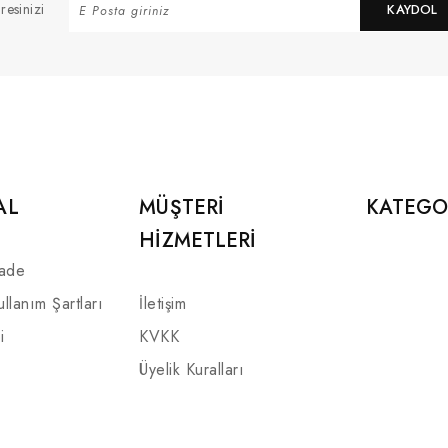
resinizi
KAYDOL
AL
MÜŞTERI
KATEGO
HIZMETLERI
İade
ullanım Şartları
İletişim
i
KVKK
Üyelik Kuralları