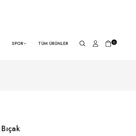
0
SPOR
TÜM ÜRÜNLER
i Bıçak