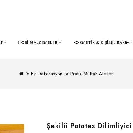
AT
HOBI MALZEMELERI
KOZMETIK & KIŞISEL BAKIM
Ev Dekorasyon
Pratik Mutfak Aletleri
Şekilii Patates Dilimliyic