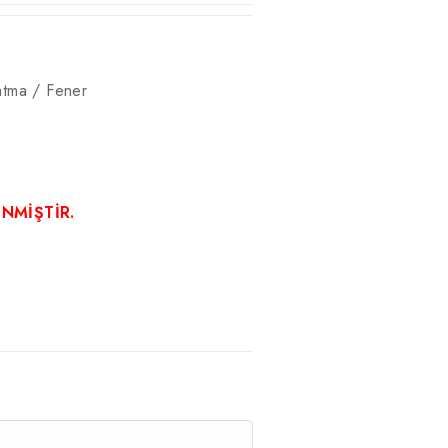
atma / Fener
ENMİŞTİR.