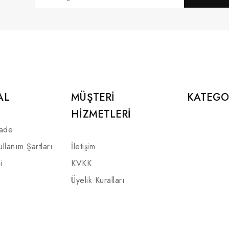
AL
MÜŞTERI
KATEGO
HIZMETLERI
İade
ullanım Şartları
İletişim
i
KVKK
Üyelik Kuralları