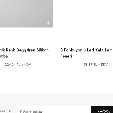
ik Renk Değiştiren Silikon
3 Fonksiyonlu Led Kafa Lam
amba
Feneri
224.24 TL + KDV
58.87 TL + KDV
resinizi
KAYDOL