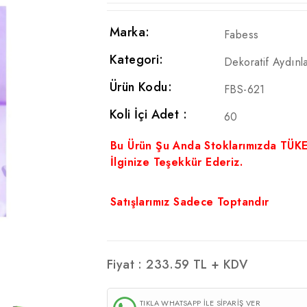
Marka:
Fabess
Kategori:
Dekoratif Aydınl
Ürün Kodu:
FBS-621
Koli İçi Adet :
60
Bu Ürün Şu Anda Stoklarımızda TÜK
İlginize Teşekkür Ederiz.
Satışlarımız Sadece Toptandır
Fiyat :
233.59
TL + KDV
TIKLA WHATSAPP İLE SİPARİŞ VER