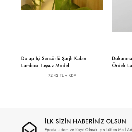
Dolap İçi Sensörlü Şarjlı Kabin
Dokunmat
Lambası Tuşsuz Model
Ördek L
72.42 TL + KDV
İLK SİZİN HABERİNİZ OLSUN
Eposta Listemize Kayıt Olmak Için Lütfen Mail Ad