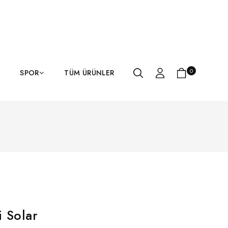
0
SPOR
TÜM ÜRÜNLER
i Solar