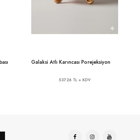
bası
Galaksi Atlı Karıncası Porejeksiyon
Shark
Doku
537.26 TL + KDV