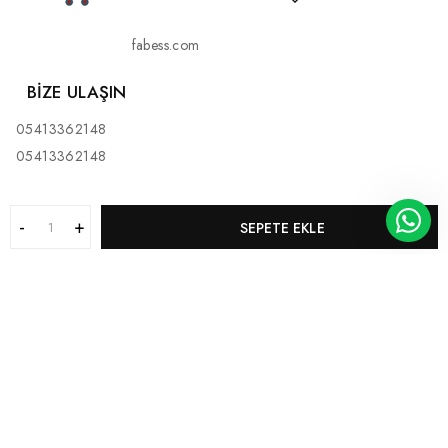
fabess.com
BIZE ULAŞIN
05413362148
05413362148
SEPETE EKLE
KURUMSAL
MÜŞTERI HIZMETLERI
KATEGORILERIMIZ
BİZ KİMİZ?
Bu web sitesi
eticaretAI
tarafından hazırlanmıştır.