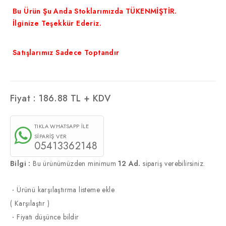
Bu Ürün Şu Anda Stoklarımızda TÜKENMİŞTİR.
İlginize Teşekkür Ederiz.
Satışlarımız Sadece Toptandır
Fiyat :
186.88
TL + KDV
TIKLA WHATSAPP İLE
SİPARİŞ VER
05413362148
Bilgi :
Bu ürünümüzden minimum
12 Ad.
sipariş verebilirsiniz.
·
Ürünü karşılaştırma listeme ekle
(
Karşılaştır
)
·
Fiyatı düşünce bildir