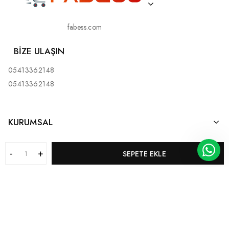
fabess.com
BIZE ULAŞIN
05413362148
05413362148
KURUMSAL
MÜŞTERI HIZMETLERI
SEPETE EKLE
KATEGORILERIMIZ
BİZ KİMİZ?