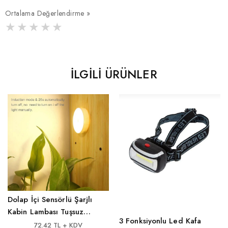
Ortalama Değerlendirme »
İLGILI ÜRÜNLER
Dolap İçi Sensörlü Şarjlı
Kabin Lambası Tuşsuz
3 Fonksiyonlu Led Kafa
Model
72.42 TL + KDV