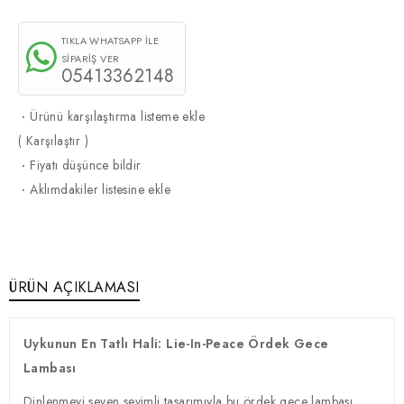
TIKLA WHATSAPP İLE
SİPARİŞ VER
05413362148
·
Ürünü karşılaştırma listeme ekle
(
Karşılaştır
)
·
Fiyatı düşünce bildir
·
Aklımdakiler listesine ekle
ÜRÜN AÇIKLAMASI
Uykunun En Tatlı Hali: Lie-In-Peace Ördek Gece
Lambası
Dinlenmeyi seven sevimli tasarımıyla bu ördek gece lambası,