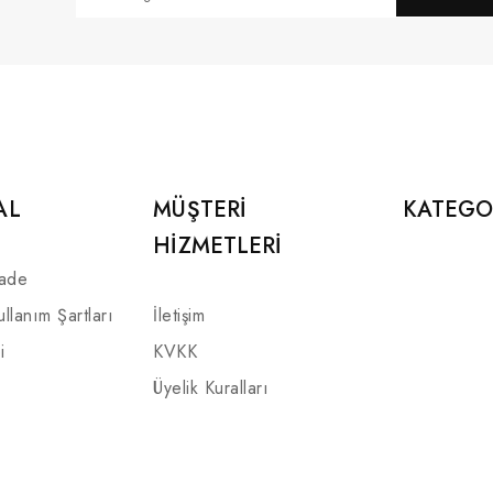
AL
MÜŞTERI
KATEGO
HIZMETLERI
İade
ullanım Şartları
İletişim
i
KVKK
Üyelik Kuralları