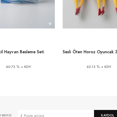
cil Hayvan Besleme Seti
Sesli Öten Horoz Oyuncak 
60.73 TL + KDV
62.13 TL + KDV
resinizi
KAYDOL