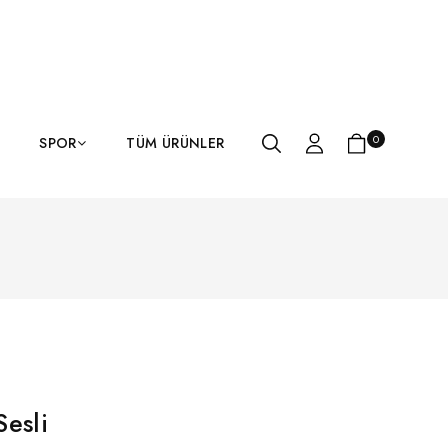
0
SPOR
TÜM ÜRÜNLER
esli