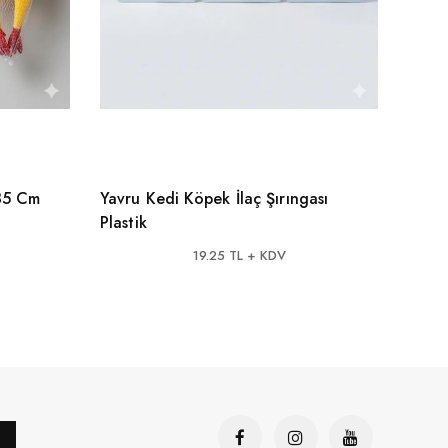
35 Cm
Yavru Kedi Köpek İlaç Şırıngası
Köpe
Plastik
19.25 TL + KDV