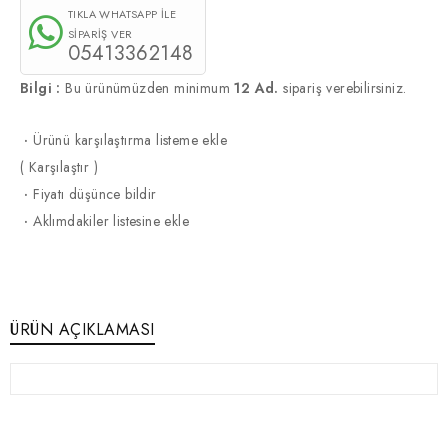
TIKLA WHATSAPP İLE
SİPARİŞ VER
05413362148
Bilgi :
Bu ürünümüzden minimum
12 Ad.
sipariş verebilirsiniz.
·
Ürünü karşılaştırma listeme ekle
(
Karşılaştır
)
·
Fiyatı düşünce bildir
·
Aklımdakiler listesine ekle
ÜRÜN AÇIKLAMASI