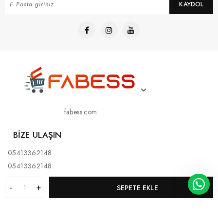
KAYDOL
fabess.com
BIZE ULAŞIN
05413362148
05413362148
SEPETE EKLE
KURUMSAL